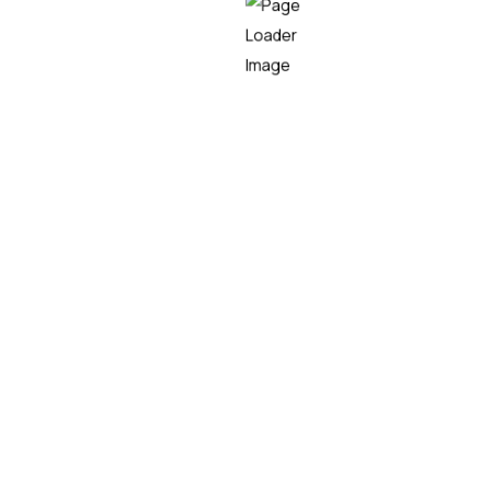
Quiénes so
Contacto
Proyecto
Pol. Ind. Camporroso C/ Cuenca Nº9
Servicios
Albacete.