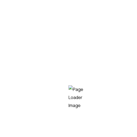
10 Turbinas
Número de Aerogeneradores
2.000 kW
20.000 kW
Potencia Aerogenerador
Potencia Parque Eólico
Los Cururos
Número de Aerogeneradores
Potencia Aerogenerador
Potencia Parque Eólico
Monte Gordo
El Parque Eólico Monte Gordo se encuentra ubicado
en el termino municipal de Ayamonte en la provincia d