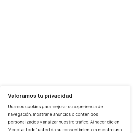
Aviso Legal
Política de Privacidad
Política de Cookies
Eléctricos Elmitec S.L., con CIF B02463875 ha
sido beneficiaria del Programa de Ayudas Kit
Digital para las soluciones de digitalización:
KD/0000177986 – CIBERSEGURIDAD
Valoramos tu privacidad
KD/0000268193 – GESTIÓN DE PROCESOS
KD/0000268194 – GESTIÓN DE CLIENTES
Usamos cookies para mejorar su experiencia de
navegación, mostrarle anuncios o contenidos
personalizados y analizar nuestro tráfico. Al hacer clic en
2023 Elimitec. Todos los derechos reservados.
“Aceptar todo” usted da su consentimiento a nuestro uso